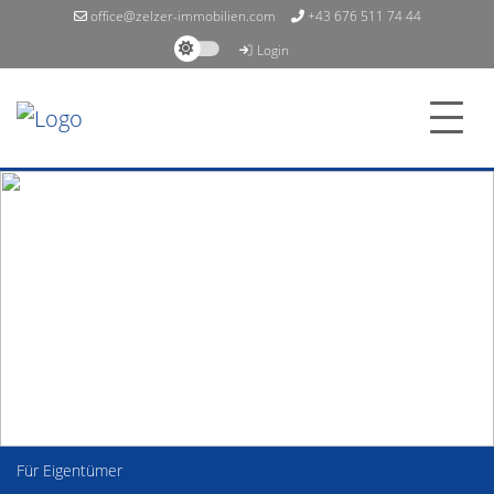
office@zelzer-immobilien.com
+43 676 511 74 44
Login
Für Eigentümer