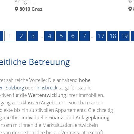
Anlege ...
% V
8010
Graz
1
2
3
4
5
6
7
17
18
19
...
...
eitliche Betreuung
et zahlreiche Vorteile: Die anhaltend
hohe
en
,
Salzburg
oder
Innsbruck
sorgt für stabile
tiven für die
Wertentwicklung
Ihrer Immobilien.
ugang zu exklusiven Angeboten – von charmanten
kte bis hin zu stilvollen Appartements. Gleichzeitig
, die Ihre
individuelle Finanz- und Anlageplanung
einsam mit Ihnen die Marktsituation, entwickeln
von der ersten Idee bis zur Vertragsunterschrift.