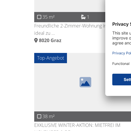
35 m²
1
Freundliche 2-Zimmer-Wohnung in FH-Nähe –
ideal zu ...
8020
Graz
Top-Angebot
38 m²
EXKLUSIVE WINTER-AKTION: MIETFREI IM