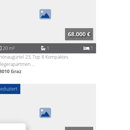
68.000 €
20 m²
1
1
hönaugürtel 23, Top 8 Kompaktes
legerapartmen ...
8010
Graz
eduziert