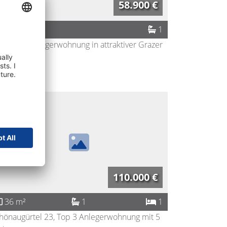
58.900 €
19 m²
1
mpakte Anlegerwohnung in attraktiver Grazer
d ...
8010
Graz
110.000 €
36 m²
1
1
hönaugürtel 23, Top 3 Anlegerwohnung mit 5