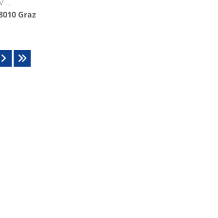
 ...
8010
Graz