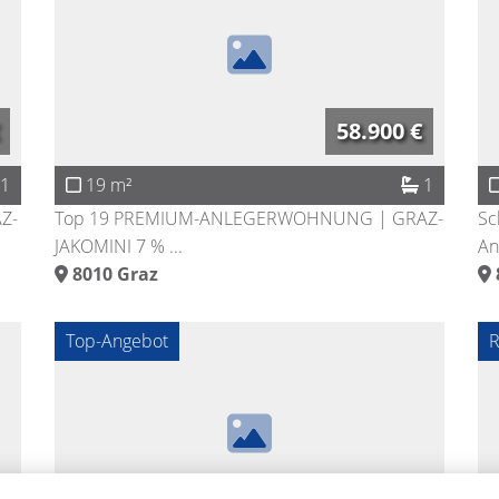
58.900 €
1
19 m²
1
Z-
Top 19 PREMIUM-ANLEGERWOHNUNG | GRAZ-
Sc
JAKOMINI 7 % ...
An
8010
Graz
Top-Angebot
R