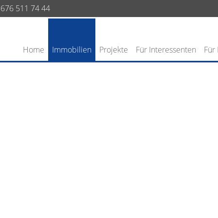
676 511 74 44
Home
Immobilien
Projekte
Für Interessenten
Für