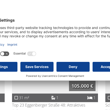
1
31 m²
Sommeraktion: Bis zum Semesterstart keine
Ko
Nettomie ...
Sta
8020
Graz
Neu
105.000 €
31 m²
1
1
Top 23 Eggenberger Straße 48: Attraktives
Sc