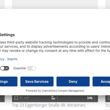
1
31 m²
Sommeraktion: Bis zum Semesterstart keine
Ko
Nettomie ...
Sta
8020
Graz
Neu
105.000 €
31 m²
1
1
Top 23 Eggenberger Straße 48: Attraktives
Sc