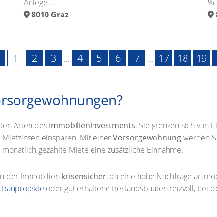
Anlege ...
% V
8010
Graz
1
2
3
4
5
6
7
17
18
19
...
...
Vorsorgewohnungen?
ten Arten des
Immobilieninvestments
. Sie grenzen sich von
E
Mietzinsen einsparen. Mit einer
Vorsorgewohnung
werden Si
e monatlich gezahlte Miete eine zusätzliche Einnahme.
gen der Immobilien
krisensicher
, da eine hohe Nachfrage an 
e
Bauprojekte
oder gut erhaltene Bestandsbauten reizvoll, bei 