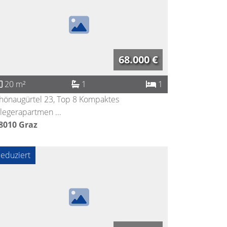
68.000 €
20 m²
1
1
hönaugürtel 23, Top 8 Kompaktes
legerapartmen ...
8010
Graz
eduziert