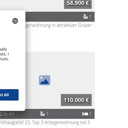
58.900 €
19 m²
1
mpakte Anlegerwohnung in attraktiver Grazer
d ...
8010
Graz
110.000 €
36 m²
1
1
hönaugürtel 23, Top 3 Anlegerwohnung mit 5