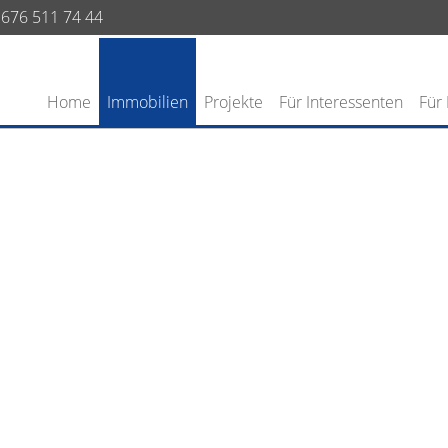
676 511 74 44
Home
Immobilien
Projekte
Für Interessenten
Für