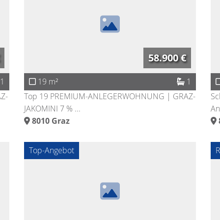
58.900 €
1
19 m²
1
Z-
Top 19 PREMIUM-ANLEGERWOHNUNG | GRAZ-
Sc
JAKOMINI 7 % ...
An
8010
Graz
Top-Angebot
R