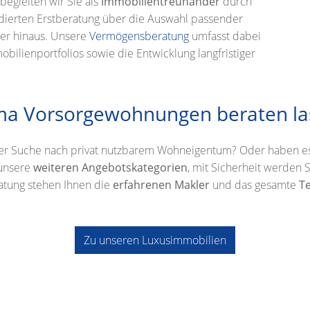
begleiten wir Sie als
Immobilientreuhänder
durch
ndierten Erstberatung über die Auswahl passender
ber hinaus. Unsere
Vermögensberatung
umfasst dabei
ilienportfolios sowie die Entwicklung langfristiger
ema Vorsorgewohnungen beraten l
der Suche nach privat nutzbarem Wohneigentum? Oder haben es
 unsere
weiteren Angebotskategorien
, mit Sicherheit werden S
atung stehen Ihnen die
erfahrenen Makler
und das gesamte
T
Zu unseren Luxusimmobilien