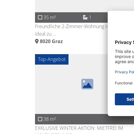
35 m²
1
Freundliche 2-Zimmer-Wohnung in FH-Nähe –
ideal zu ...
8020
Graz
Top-Angebot
38 m²
EXKLUSIVE WINTER-AKTION: MIETFREI IM