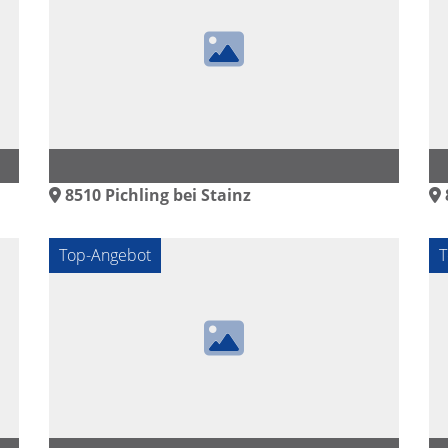
8510
Pichling bei Stainz
Top-Angebot
T