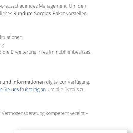
n vorausschauendes Management. Um den
tliches
Rundum-Sorglos-Paket
vorstellen.
uktuationen.
ng.
nd die Erweiterung Ihres Immobilienbesitzes.
e und Informationen
digital zur Verfügung.
 Sie uns frühzeitig an
, um alle Details zu
nd Vermögensberatung kompetent vereint –