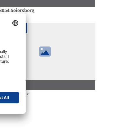
8054
Seiersberg
op-Angebot
8462
Gamlitz