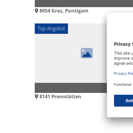
8054
Graz, Puntigam
Top-Angebot
8141
Premstätten