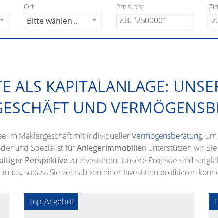
Ort:
Preis bis:
Zi
Bitte wählen...
 ALS KAPITALANLAGE: UNSE
GESCHÄFT UND VERMÖGENSB
e im Maklergeschäft mit individueller
Vermögensberatung
, um
der und Spezialist für
Anlegerimmobilien
unterstützen wir Sie
ltiger Perspektive
zu investieren. Unsere Projekte sind sorgfä
aus, sodass Sie zeitnah von einer Investition profitieren könn
Top-Angebot
T