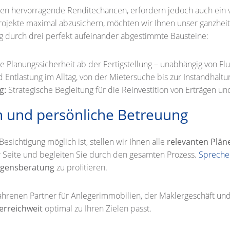
en hervorragende Renditechancen, erfordern jedoch auch ei
re Projekte maximal abzusichern, möchten wir Ihnen unser ganzhei
ng durch drei perfekt aufeinander abgestimmte Bausteine:
lle Planungssicherheit ab der Fertigstellung – unabhängig von Fl
 Entlastung im Alltag, von der Mietersuche bis zur Instandhaltu
g:
Strategische Begleitung für die Reinvestition von Erträgen u
n und persönliche Betreuung
sichtigung möglich ist, stellen wir Ihnen alle
relevanten Plän
r Seite und begleiten Sie durch den gesamten Prozess.
Sprechen
mögensberatung
zu profitieren.
fahrenen Partner für Anlegerimmobilien, der Maklergeschäft u
erreichweit
optimal zu Ihren Zielen passt.