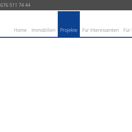
676 511 74 44
Home
Immobilien
Projekte
Für Interessenten
Für