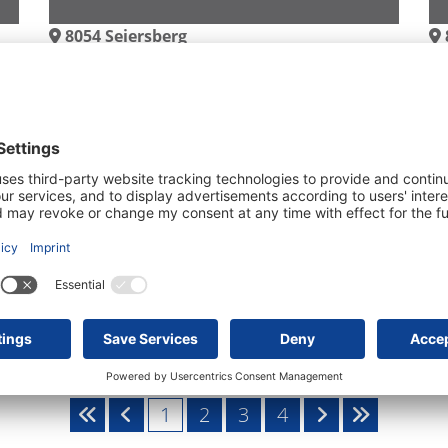
8054
Seiersberg
Top-Angebot
T
1210
Wien, Floridsdorf
1
2
3
4