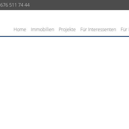
676 511 74 44
Home
Immobilien
Projekte
Für Interessenten
Für