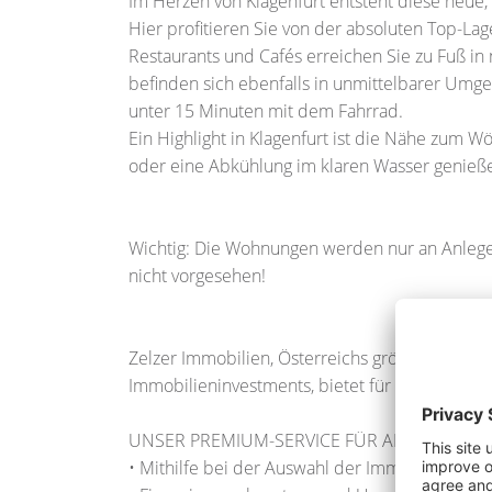
Im Herzen von Klagenfurt entsteht diese neue
Hier profitieren Sie von der absoluten Top-La
Restaurants und Cafés erreichen Sie zu Fuß i
befinden sich ebenfalls in unmittelbarer Umge
unter 15 Minuten mit dem Fahrrad.
Ein Highlight in Klagenfurt ist die Nähe zum 
oder eine Abkühlung im klaren Wasser genieß
Wichtig: Die Wohnungen werden nur an Anleger
nicht vorgesehen!
Zelzer Immobilien, Österreichs größtes Online
Immobilieninvestments, bietet für Anleger und 
UNSER PREMIUM-SERVICE FÜR ANLEGER UN
• Mithilfe bei der Auswahl der Immobilie