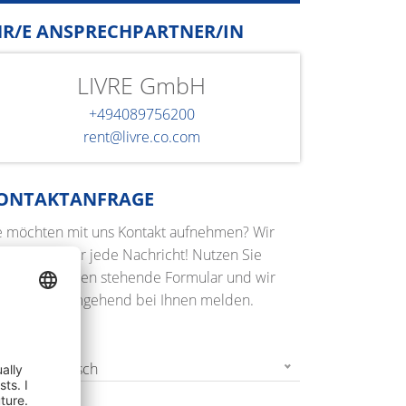
HR/E ANSPRECHPARTNER/IN
LIVRE GmbH
+494089756200
rent@livre.co.com
ONTAKTANFRAGE
e möchten mit uns Kontakt aufnehmen? Wir
euen uns über jede Nachricht! Nutzen Sie
nfach das unten stehende Formular und wir
rden uns umgehend bei Ihnen melden.
r Terminwunsch