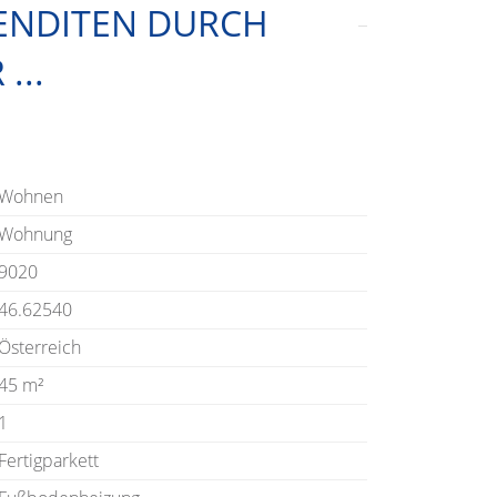
ENDITEN DURCH
...
Wohnen
Wohnung
9020
46.62540
Österreich
45 m²
1
Fertigparkett