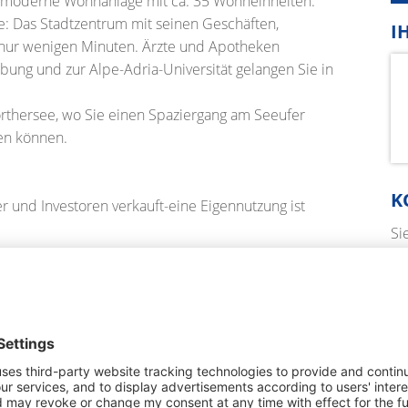
, moderne Wohnanlage mit ca. 35 Wohneinheiten.
ge: Das Stadtzentrum mit seinen Geschäften,
I
n nur wenigen Minuten. Ärzte und Apotheken
bung und zur Alpe-Adria-Universität gelangen Sie in
Wörthersee, wo Sie einen Spaziergang am Seeufer
en können.
K
 und Investoren verkauft-eine Eigennutzung ist
Si
fr
ei
 Verkaufs- und Consultingbüro für
we
Investoren, die professionellste Online-Beratung an.
D INVESTOREN
Ih