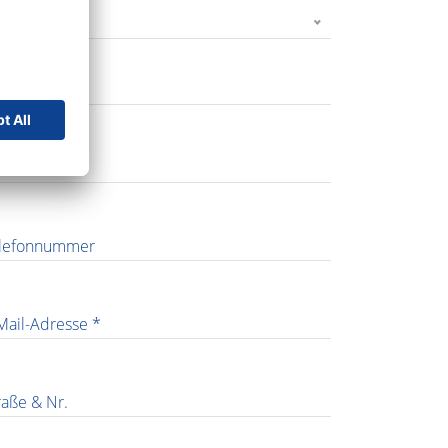
rede *
rname *
chname *
lefonnummer
Mail-Adresse *
raße & Nr.