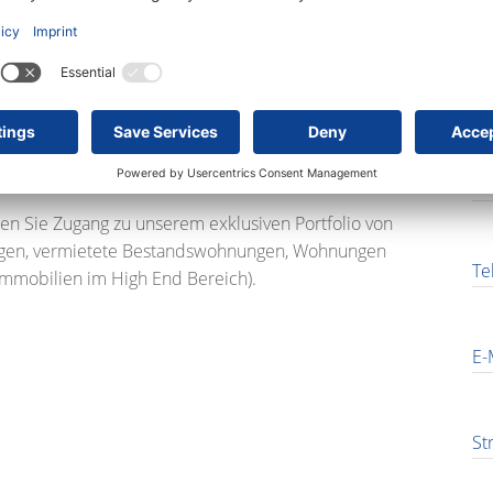
An
vice
Vo
erlagen.
Na
en Sie Zugang zu unserem exklusiven Portfolio von
gen, vermietete Bestandswohnungen, Wohnungen
Te
immobilien im High End Bereich).
E-
St