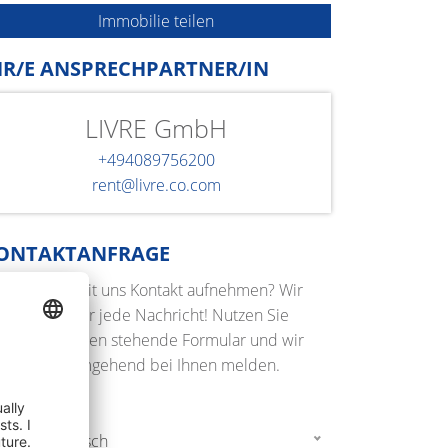
Immobilie teilen
HR/E ANSPRECHPARTNER/IN
LIVRE GmbH
+494089756200
rent@livre.co.com
ONTAKTANFRAGE
e möchten mit uns Kontakt aufnehmen? Wir
euen uns über jede Nachricht! Nutzen Sie
nfach das unten stehende Formular und wir
rden uns umgehend bei Ihnen melden.
r Terminwunsch