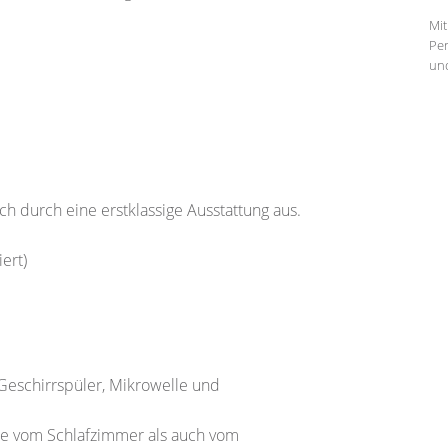
Mit
Per
und
h durch eine erstklassige Ausstattung aus.
iert)
Geschirrspüler, Mikrowelle und
asse vom Schlafzimmer als auch vom