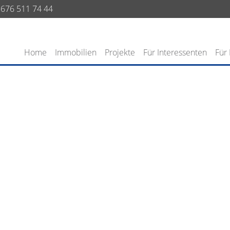
676 511 74 44
Home
Immobilien
Projekte
Für Interessenten
Für