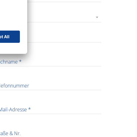
rede *
rname *
chname *
lefonnummer
Mail-Adresse *
raße & Nr.