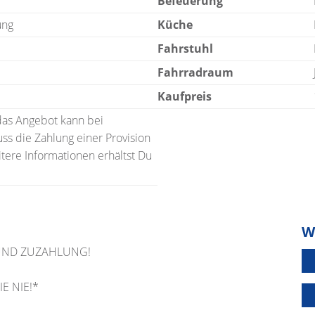
Befeuerung
ung
Küche
Fahrstuhl
Fahrradraum
Kaufpreis
 das Angebot kann bei
ss die Zahlung einer Provision
tere Informationen erhältst Du
W
L UND ZUZAHLUNG!
E NIE!*