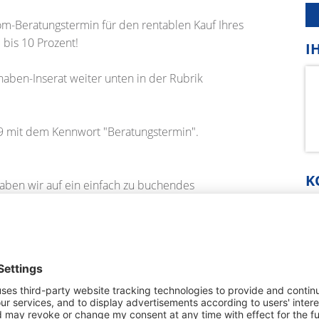
m-Beratungstermin für den rentablen Kauf Ihres
bis 10 Prozent!
I
haben-Inserat weiter unten in der Rubrik
9 mit dem Kennwort "Beratungstermin".
K
haben wir auf ein einfach zu buchendes
Si
fr
"Videos/Dokumente".
ei
we
zelzer/vermoegensberatung
Ih