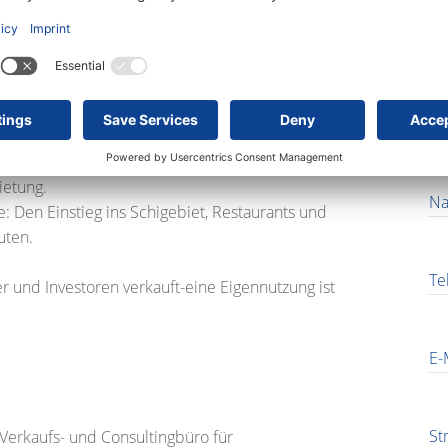
An
e bekannt, ob Sie als Anleger oder Endverbraucher
ortung gewährleistet.
Vo
 befindet sich diese moderne Wohnanlage mit
ietung.
Na
e: Den Einstieg ins Schigebiet, Restaurants und
uten.
Te
 und Investoren verkauft-eine Eigennutzung ist
E-
St
 Verkaufs- und Consultingbüro für